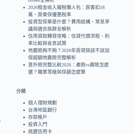
00940全解析
2026租金收入報稅懶人包：房客扣18
萬、房東保優惠稅率
投資型保單是什麼？費用結構、常見爭
議與適合族群全解析
信用貸款轉貸攻略：信貸代償流程、利
率比較與省息試算
地震險夠不夠？2026年房貸族該不該加
保超額地震險完整解析
意外險完整比較2026：產險vs壽險怎麼
選？職業等級與保額怎麼算
這
分類
個人理財規劃
台灣地區銀行
存款帳戶
以
投資入門
挑選信用卡