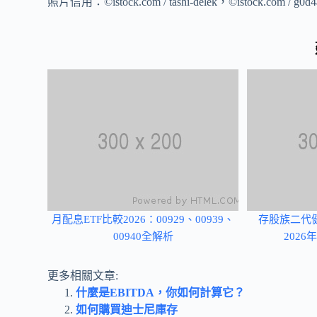
照片信用：©istock.com / tashi-delek，©istock.com / g0d4a
月配息ETF比較2026：00929、00939、
存股族二代
00940全解析
202
更多相關文章:
什麼是EBITDA，你如何計算它？
如何購買迪士尼庫存