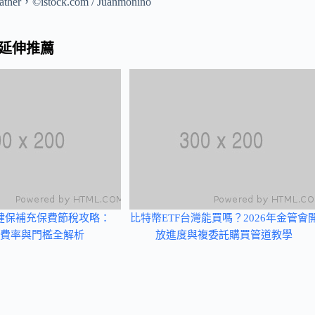
ther，©istock.com / Juanmonino
延伸推薦
健保補充保費節稅攻略：
比特幣ETF台灣能買嗎？2026年金管會
6年費率與門檻全解析
放進度與複委託購買管道教學