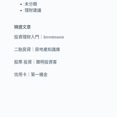
未分類
理財建議
類
交
精選文章
投資理財入門｜Investreason
二胎房貸｜房地產知識庫
跟
股票 投資｜聰明投資客
信用卡｜第一桶金
告
基
獨