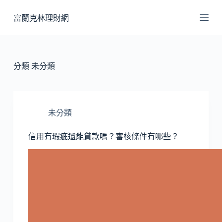
跳
富蘭克林理財網
至
主
要
內
分類
未分類
容
未分類
信用有瑕疵還能貸款嗎？審核條件有哪些？