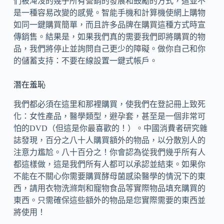
們被淹沒的幾乎所有營銷的發展和鼓勵的方式，這並不
是一種容易改變的感覺。智能手機和計算機使網上購物
如同一鍵購買簡單，而且許多品牌在購買這種方式時宣
傳銷售。結果是，如果我們真的需要我們即將購買的物
品，我們將停止並詢問自己更少的障礙。做你自己和你
的儲蓄支持：不要在線設置一鍵式帳戶。
潛在羞恥
我們都必須在這里和那裡購買，使我們在登記冊上致死
化：女性產品，醫學類型，避孕套，甚至是一個非常可
怕的DVD（但這是你最喜歡的！）。中國消費者研究雜
誌發現，百分之八十人購買額外的物品，以分散別人的
注意力尷尬。八十百分之！你會認為從我們幾乎所有人
都這樣做，這是我們所有人都可以承認並結束。如果你
不能在不關心你需要購買酵母菌感染醫學的情況下的東
西，請用衣物洗滌劑和寵物食品等實際物品填充購買的
東西。只需確保這些額外的物品是您實際需要的東西並
將使用！