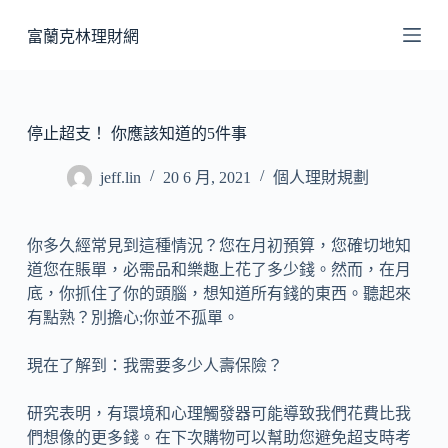
跳
富蘭克林理財網
至
主
要
內
停止超支！ 你應該知道的5件事
容
jeff.lin
20 6 月, 2021
個人理財規劃
你多久經常見到這種情況？您在月初預算，您確切地知
道您在賬單，必需品和樂趣上花了多少錢。然而，在月
底，你抓住了你的頭腦，想知道所有錢的東西。聽起來
有點熟？別擔心;你並不孤單。
現在了解到：我需要多少人壽保險？
研究表明，有環境和心理觸發器可能導致我們花費比我
們想像的更多錢。在下次購物可以幫助您避免超支時考