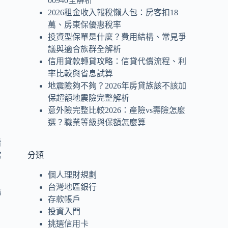
00940全解析
2026租金收入報稅懶人包：房客扣18
萬、房東保優惠稅率
投資型保單是什麼？費用結構、常見爭
議與適合族群全解析
信用貸款轉貸攻略：信貸代償流程、利
率比較與省息試算
地震險夠不夠？2026年房貸族該不該加
保超額地震險完整解析
意外險完整比較2026：產險vs壽險怎麼
選？職業等級與保額怎麼算
看
當
分類
個人理財規劃
台灣地區銀行
信
存款帳戶
投資入門
挑選信用卡