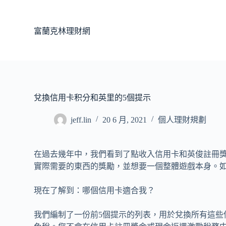
跳
至
富蘭克林理財網
主
要
內
容
兌換信用卡积分和英里的5個提示
jeff.lin
20 6 月, 2021
個人理財規劃
在過去幾年中，我們看到了點收入信用卡和英俊註冊
實際需要的東西的獎勵，並想要一個整體遊戲本身。如果
現在了解到：哪個信用卡適合我？
我們編制了一份前5個提示的列表，用於兌換所有這些