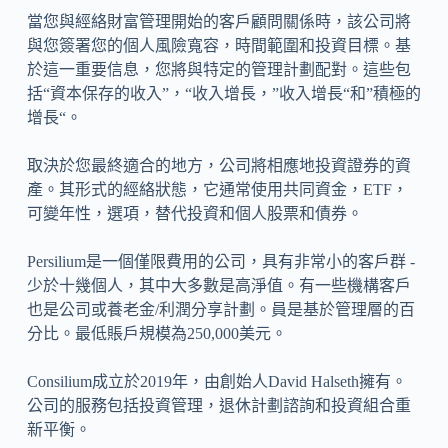
當您與經絡財富管理開始的客戶顧問關係時，該公司將
與您簽署您的個人風險寬容，時間範圍和投資目標。基
於這一重要信息，您將與特定的管理計劃配對。這些包
括“資本保存的收入”，“收入增長，”收入增長“和”積極的
增長“。
取決於您最終適合的地方，公司將相應地投資證券的資
產。其形式的經絡狀態，它通常使用共同資金，ETF，
可變年性，選項，替代投資和個人股票和債券。
Persilium是一個僅限費用的公司，具有非常小的客戶群 -
少於十幾個人，其中大多數是高淨值。有一些機構客戶
也是公司或養老金/利潤分享計劃。員是基於管理層的百
分比。最低賬戶規模為250,000美元。
Consilium成立於2019年，由創始人David Halseth擁有。
公司的服務包括投資管理，退休計劃諮詢和投資組合重
新平衡。