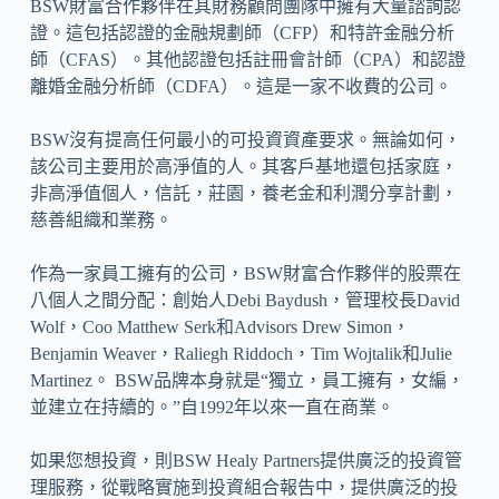
BSW財富合作夥伴在其財務顧問團隊中擁有大量諮詢認
證。這包括認證的金融規劃師（CFP）和特許金融分析
師（CFAS）。其他認證包括註冊會計師（CPA）和認證
離婚金融分析師（CDFA）。這是一家不收費的公司。
BSW沒有提高任何最小的可投資資產要求。無論如何，
該公司主要用於高淨值的人。其客戶基地還包括家庭，
非高淨值個人，信託，莊園，養老金和利潤分享計劃，
慈善組織和業務。
作為一家員工擁有的公司，BSW財富合作夥伴的股票在
八個人之間分配：創始人Debi Baydush，管理校長David
Wolf，Coo Matthew Serk和Advisors Drew Simon，
Benjamin Weaver，Raliegh Riddoch，Tim Wojtalik和Julie
Martinez。 BSW品牌本身就是“獨立，員工擁有，女編，
並建立在持續的。”自1992年以來一直在商業。
如果您想投資，則BSW Healy Partners提供廣泛的投資管
理服務，從戰略實施到投資組合報告中，提供廣泛的投