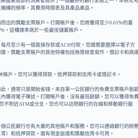
銀行為美國東南部的消費者提供了一個最好的銀行業務之一，本研究
支機構的頻率，其費用時間表及其產品產品。
而出的獎勵支票賬戶。打開帳戶後，您將獲得至少0.03％的蓋
1％。這種速率高於一些最佳儲蓄賬戶。
，每月至少有一個直接存款或ACH付款。您還需要選擇以電子方
的猿。獎勵支票賬戶的其他特權包括無限檢查寫作，借記卡和高
休賬戶。您可以獲得貸款，抵押貸款和信用卡或借記卡。
如此，通常只是開始省錢。來自第一公民銀行的免費支票賬戶脫
天內獲得電子陳述。打開帳戶後，沒有最低餘額，您可以獲得免
使您不附近ATM或分支，您也可以訪問銀行的在線和移動銀行服
一個公民銀行也有大量的其他賬戶和服務。您可以通過銀行的財
人等）和抵押貸款。還有現金返還和獎勵信用卡可用。