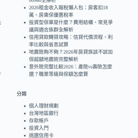
00940全解析
2026租金收入報稅懶人包：房客扣18
萬、房東保優惠稅率
投資型保單是什麼？費用結構、常見爭
免
議與適合族群全解析
信用貸款轉貸攻略：信貸代償流程、利
率比較與省息試算
地震險夠不夠？2026年房貸族該不該加
保超額地震險完整解析
意外險完整比較2026：產險vs壽險怎麼
選？職業等級與保額怎麼算
行
分類
個人理財規劃
台灣地區銀行
的
存款帳戶
投資入門
挑選信用卡