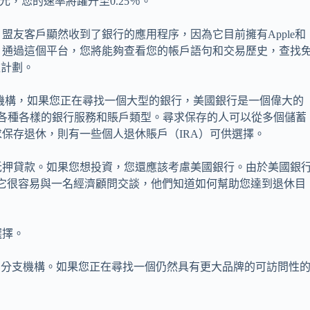
元，您的速率將躍升至0.25％。
盟友客戶顯然收到了銀行的應用程序，因為它目前擁有Apple和
4.35星。通過這個平台，您將能夠查看您的帳戶語句和交易歷史，查找
款計劃。
支機構，如果您正在尋找一個大型的銀行，美國銀行是一個偉大的
有各種各樣的銀行服務和賬戶類型。尋求保存的人可以從多個儲蓄
求保存退休，則有一些個人退休賬戶（IRA）可供選擇。
抵押貸款。如果您想投資，您還應該考慮美國銀行。由於美國銀
理公司，它很容易與一名經濟顧問交談，他們知道如何幫助您達到退休目
選擇。
城市擁有30多個分支機構。如果您正在尋找一個仍然具有更大品牌的可訪問性