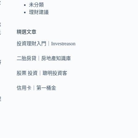
它
未分類
理財建議
那
精選文章
抵
投資理財入門｜Investreason
二胎房貸｜房地產知識庫
將
股票 投資｜聰明投資客
信用卡｜第一桶金
程