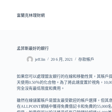
跳
至
富蘭克林理財網
主
要
內
容
孟菲斯最好的銀行
jeff.lin
20 6 月, 2021
存款帳戶
如果您可以處理盟友銀行的在線和移動性質，其賬戶
天使用0.50％的化合物。為了將此速度置於視角，10,
完全沒有最低限度和費用。
雖然在線儲蓄賬戶是盟友最受歡迎的帳戶選擇，但其
在ALLPOINT網絡中獲得免費借記卡和免費的55,00