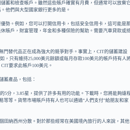
個儲蓄和檢查帳戶。雖然這些賬戶確實有月費，但通常可以放棄
高。他們與大型國家銀行更多的是。
要優勢。例如，您可以打開信用卡，包括安全信用卡，這可能是
退休賬戶，財富管理，年金和多種保險的幫助。需要汽車貸款或
無門替代品正在成為強大的競爭對手。事實上，CIT的儲蓄建設
如，只有維持25,000美元餘額或每月存款100美元的帳戶持有人
CIT要求此帳戶100美元。
多儲蓄產品，包括：
用戶的5分，3.85星，提供了許多有用的功能。下載時，您將能夠遠
交易等等。貨幣市場賬戶持有人也可以通過“人們支付”給朋友和家
在整個田納西州分散。對於那些經常在美國境內旅行的人來說，其他