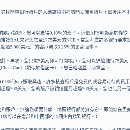
。尋找簡單銀行賬戶的人應該特別考慮開立儲蓄賬戶，然後用基
的賬戶餘額，您可以獲得0.10％的蓋子。這個APY明顯高於你從
護BAL來避免它至少75美元的NCE。當您考慮許多銀行要求
5,000美元）的客戶賺取0.25％的更高版本。
對。再次，您只需5美元即可打開帳戶，您可以通過維持75美元
eckCard（類似於借記卡），您已經涵蓋了必需品。
.05％的opy賺取興趣。許多核查賬戶是免費的或容易可待的費用
過500美元，您的賬戶餘額幾個月超過500美元，您也比另一
服務和賬戶。無論您想要什麼，地區銀行都將擁有它。即使您在孟
（您可以在南部和中西部的15個州內找到銀行。）