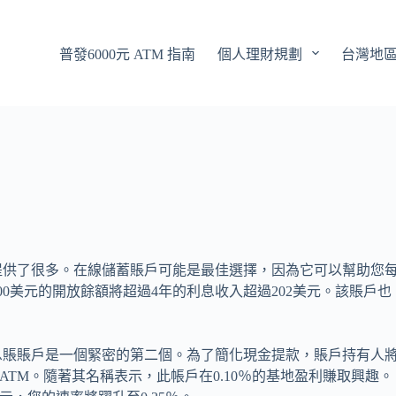
普發6000元 ATM 指南
個人理財規劃
台灣地
提供了很多。在線儲蓄賬戶可能是最佳選擇，因為它可以幫助您
000美元的開放餘額將超過4年的利息收入超過202美元。該賬戶也
息賬賬戶是一個緊密的第二個。為了簡化現金提款，賬戶持有人
0名ATM。隨著其名稱表示，此帳戶在0.10％的基地盈利賺取興趣。