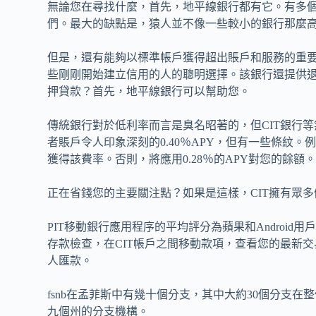
無論您在尋找什麼，首先，地平線銀行都有它。有多
們。最大的缺點是，猿人並不像一些較小的銀行那麼
但是，還有能夠以標準帳戶獲得超出賬戶和服務的重
些剛剛開始建立信用的人的聰明選擇。該銀行還提供
押貸款？首先，地平線銀行可以幫助您。
傳統銀行對於低利率而言是臭名昭著的，但CIT銀行等
者賬戶令人印象深刻的0.40％APY，但有一些條紋。例
獲得該費率。否則，將應用0.28％的APY對您的餘額。 
正在省錢您的主要關注點？如果是這樣，CIT擁有眾
PIT移動銀行應用程序的平均評分為蘋果和Android
存款檢查，在CIT帳戶之間移動款項，查看您的最新
人匯款。
fsnb在孟菲斯中有幾十個分支，其中大約30個分支
九個州的分支機構。