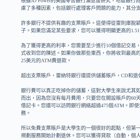
根據JD Power的美國零售銀行滿意度研究，地區
慮了多種因素，包括銀行處理客戶問題的能力，其分
許多銀行不提供有趣的支票賬戶。這使得從雷則庫脫穎
子。如果您滿足某些要求，您可以獲得明顯更高的1.5
為了獲得更高的利率，您需要至少進行10個借記交易
式收到您的陳述。如果你做那些東西，你將收到最高
25美元的ATM費退款。
超出支票賬戶，雷納特銀行還提供儲蓄賬戶，CD和退
銀行費可以真正吃掉你的儲蓄，這對大學生來說尤其
而出，因為您沒有每月費用，只要您在開設賬戶的60
借記卡。您還可以訪問銀行網絡超過475個ATM。即
務。
所以免費支票賬戶是大學生的一個很好的起點，但第
規劃服務開始計劃退休。您可以獲得貸款（自動，個