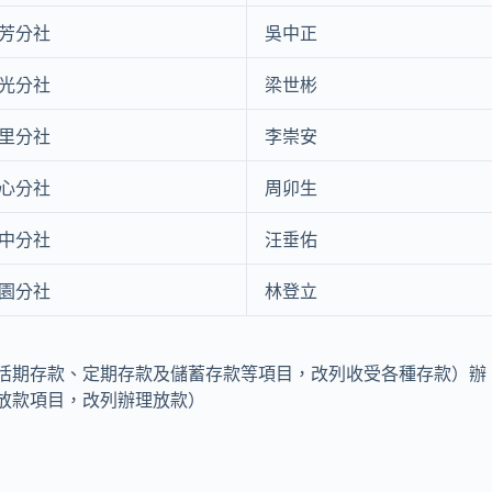
芳分社
吳中正
光分社
梁世彬
里分社
李崇安
心分社
周卯生
中分社
汪垂佑
園分社
林登立
活期存款、定期存款及儲蓄存款等項目，改列收受各種存款）辦
放款項目，改列辦理放款）