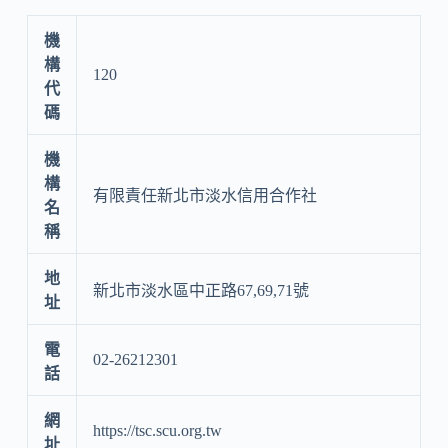
機
構
120
代
碼
機
構
有限責任新北市淡水信用合作社
名
稱
地
新北市淡水區中正路67,69,71號
址
電
02-26212301
話
網
https://tsc.scu.org.tw
址