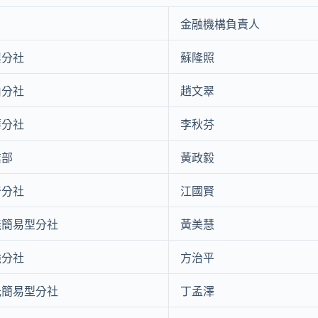
金融機構負責人
興分社
蘇隆照
由分社
趙文翠
華分社
李秋芬
業部
黃政毅
崙分社
江國賢
義簡易型分社
黃美慧
強分社
方治平
光簡易型分社
丁孟澤