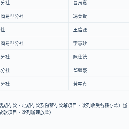
山分社
曹育嘉
國簡易型分社
馮美貴
分社
王信源
豐簡易型分社
李慧珍
東分社
陳仕德
武分社
邱繼豪
頭分社
黃琴貞
活期存款、定期存款及儲蓄存款等項目，改列收受各種存款）辦
放款項目，改列辦理放款）