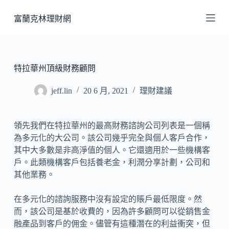
跳
富蘭克林理財網
至
主
要
內
特拉華州頂級財務顧問
容
jeff.lin
20 6 月, 2021
理財建議
領先我​​們在特拉華州的最高財務諮詢公司列表是一個稱
為多元化的大公司。該公司幾乎完全與個人客戶合作，
其中大多數是非高淨值的個人。它還適用於一些機構客
戶。此類機構客戶包括養老金，利潤分享計劃，公司和
其他業務。
在多元化的諮詢服務中沒有設定的賬戶最低限度。然
而，該公司是基於收費的，因為許多顧問可以從銷售金
融產品到客戶的佣金。儘管有這種潛在的利益衝突，但