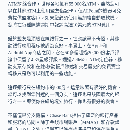
ATM網絡合作，世界各地擁有55,000名ATM。雖然您可
以在其他ATM上使用盟友借記卡，但AllPoint的機器可免
費提供盟友客戶。如果您必須使用無網絡自動取款機，
您將在每種陳述週期中報銷高達10美元的ATM費用。
鑑於盟友是頂級在線銀行之一，它應該毫不奇怪，其移
動銀行應用程序被評為良好。事實上，在Apple和
Android App商店之間，它在50多個超過20,000份客戶評
論中保留了4.35星級評級。通過Zelle®，ATM定位器，移
動支票存款和在線/移動帳戶陳述和交易歷史的免費資金
轉移只是您可以利用的一些功能。
追逐銀行只在紐約市的900分。這意味著有很好的機會，
您可以找到您附近的一個分支。追逐也是該國最大的銀
行之一。即使你在紐約境外旅行，你也有很好的機會。
不僅僅是分支機構，Chase Bank提供了廣泛的銀行產品
和服務的訪問。除了金錢市場賬戶（MMAS）和存款證
書（CDS）之外，您還可以獲得標準檢查和保存賬戶。