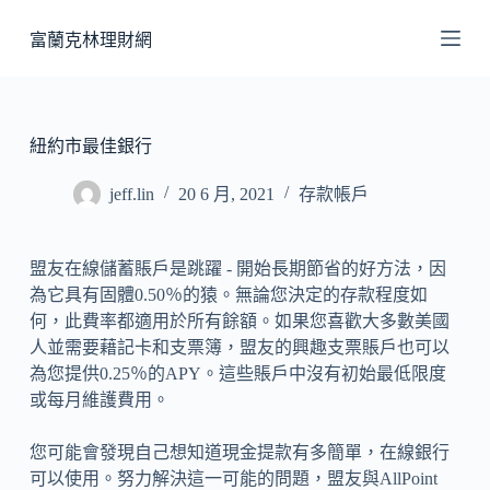
跳
富蘭克林理財網
至
主
要
內
紐約市最佳銀行
容
jeff.lin
20 6 月, 2021
存款帳戶
盟友在線儲蓄賬戶是跳躍 - 開始長期節省的好方法，因
為它具有固體0.50％的猿。無論您決定的存款程度如
何，此費率都適用於所有餘額。如果您喜歡大多數美國
人並需要藉記卡和支票簿，盟友的興趣支票賬戶也可以
為您提供0.25％的APY。這些賬戶中沒有初始最低限度
或每月維護費用。
您可能會發現自己想知道現金提款有多簡單，在線銀行
可以使用。努力解決這一可能的問題，盟友與AllPoint