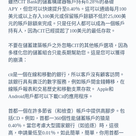
雖然CIT Bank的儲蓄構建器帳戶持有0.28％的基​​礎
APY，但您可以快速提升至0.40％。這可以通過每月100
美元或以上存入100美元或保留賬戶餘額不低於25,000美
元的賬戶餘額來完成。只是任何人都可以成為一個帳戶
持有人，因為CIT已經提起了100美元的最低存款。
不要在儲蓄建築帳戶之外忽略CIT的其他帳戶選項，因為
多樣化您的儲蓄組合只能長期幫助您。這是您可以獲得
的崩潰：
cit是一個在線和移動的銀行，所以客戶沒有顧客訪問。
該銀行具有廣泛的數字服務，例如賬戶間金錢轉移，在
線賬戶報表和交易歷史和移動支票存款。 Apple和
Android用戶都可以下載Cit的應用程序。
首都一個在許多節省（和檢查）帳戶中提供高腳步。包
括CD。例如，首都一360個性能儲蓄賬戶的猿是
0.40％。當您考慮大型國家銀行（如追逐）時，這很
高，申請量低至0.01％。如此簡單，簡單，你用首都一