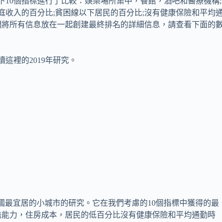
下10個指標進行了比較：娛樂場所集中，餐館，酒吧和醫療機構;
庭收入的百分比;貧困線以下居民的百分比;沒有健康保險和平均
們將所有信息放在一起創建最終排名的詳細信息，請查看下面的
讀這裡的2019年研究。
們對美國最宜居的小城市的研究。它在我們考慮的10個指標中獲得的最
擔能力，住房成本，居民的低百分比沒有健康保險和平均通勤時