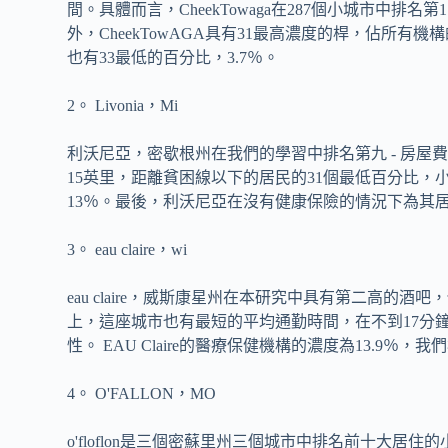
間。具體而言，CheekTowaga在287個小城市中排
外，CheekTowAGA具有31最高濃度的桿，佔所有機構的
也有33最低的百分比，3.7％。
2。 Livonia，Mi
利沃尼亞，密歇根州在我們的學習中排名第九 - 房屋費
15英里，距離貧困線以下的居民的31個最低百分比，
13％。最後，利沃尼亞在沒有健康保險的情況下為其居
3。 eau claire，wi
eau claire，威斯康星州在本研究中具有第二高的
上，這座城市也有最短的平均通勤時間，在不到17分鐘內
性。 EAU Claire的醫療保健機構的濃度為13.9％
4。 O'FALLON，MO
o'floflon是三個密蘇里州三個城市中排名前十大居住