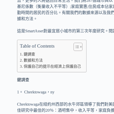
且，更多的人將返回日常生活。我們將287個城市與以
基尼係數（衡量收入不平等）;家庭實惠;住房成本佔家
勤時間的居民的百分比。有關我們的數據來源以及我
據和方法。
這是SmartAsset對最宜居小城市的第三次年度研究。閱
Table of Contents
鍵調查
數據和方法
保護自己的提示在經濟上保護自己
鍵調查
1。 Cheektowaga，ny
Cheektowaga在紐約州西部的水牛郊區領導了我
佳研究中最佳的20％：酒吧集中，收入平等，家庭負