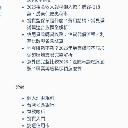
00940全解析
2026租金收入報稅懶人包：房客扣18
通
萬、房東保優惠稅率
數
投資型保單是什麼？費用結構、常見爭
議與適合族群全解析
信用貸款轉貸攻略：信貸代償流程、利
率比較與省息試算
地震險夠不夠？2026年房貸族該不該加
保超額地震險完整解析
意外險完整比較2026：產險vs壽險怎麼
選？職業等級與保額怎麼算
分類
個人理財規劃
台灣地區銀行
存款帳戶
投資入門
挑選信用卡