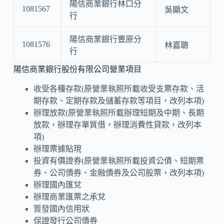
陽信商業銀行林口分
1081567
吳顯文
行
陽信商業銀行豐原分
1081576
林嘉聰
行
陽信商業銀行股份有限公司營業項目
收受各種存款(原營業執照所載收受支票存款、活
期存款、定期存款及儲蓄存款等項目，改列本項)
辦理放款(原營業執照所載辦理短期及中期、長期
放款，辦理存單質借，辦理消費性貸款，改列本
項)
辦理票據貼現
投資有價證券(原營業執照所載投資公債、短期票
券、公司債券、金融債券及公司股票，改列本項)
辦理國內匯兌
辦理商業匯票之承兌
簽發國內信用狀
保證發行公司債券