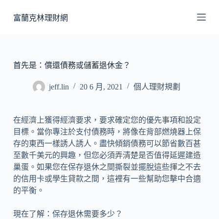
跳
富蘭克林理財網
至
主
要
內
首先是：償還債務或儲蓄退休金？
容
jeff.lin
20 6 月, 2021
個人理財規劃
在經濟上獲得經濟要求，要求確定您的優先事項和設定
目標。當你專注於支付債務時，將像在背部燃燒器上保
存的東西一樣誘人誘人。盡快傾銷債務可以節省數百甚
至數千美元的興趣，但您必須弄清楚是否值得延遲建造
巢蛋。如果您在保存退休之間撕裂並擺脫這些揮之不去
的信用卡或學生貸款之間，這裡有一些幫助您擊中合適
的平衡。
現在了解：保存退休需要多少？