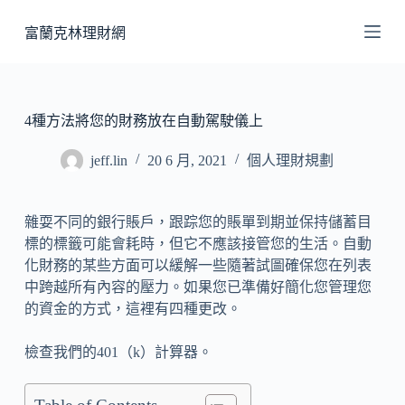
跳
富蘭克林理財網
至
主
要
內
4種方法將您的財務放在自動駕駛儀上
容
jeff.lin
20 6 月, 2021
個人理財規劃
雜耍不同的銀行賬戶，跟踪您的賬單到期並保持儲蓄目
標的標籤可能會耗時，但它不應該接管您的生活。自動
化財務的某些方面可以緩解一些隨著試圖確保您在列表
中跨越所有內容的壓力。如果您已準備好簡化您管理您
的資金的方式，這裡有四種更改。
檢查我們的401（k）計算器。