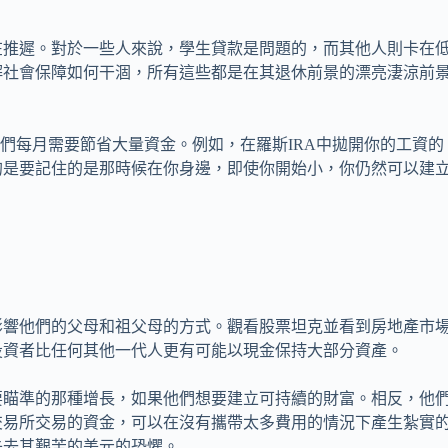
在推遲。對於一些人來說，學生貸款是問題的，而其他人則卡在
解社會保障如何干涸，所有這些都是在其退休前景的漂亮淒涼前
讓他們每月需要節省大量資金。例如，在羅斯IRA中拋開你的工資的
的是要記住的是那時候在你身邊，即使你開始小，你仍然可以建
影響他們的父母和祖父母的方式。觀看股票坦克並看到房地產市
投資者比任何其他一代人更有可能以現金保持大部分資產。
要瞄準的那種增長，如果他們想要建立可持續的財富。相反，他
交易所交易的資金，可以在沒有攜帶太多費用的情況下產生紮實
失去其艱苦的美元的恐懼。