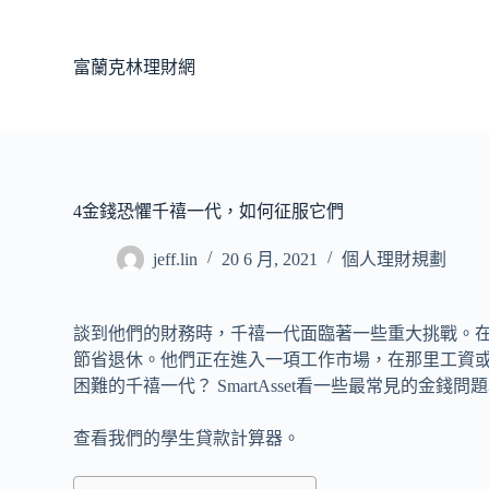
跳
至
富蘭克林理財網
主
要
內
容
4金錢恐懼千禧一代，如何征服它們
jeff.lin
20 6 月, 2021
個人理財規劃
談到他們的財務時，千禧一代面臨著一些重大挑戰。
節省退休。他們正在進入一項工作市場，在那里工資
困難的千禧一代？ SmartAsset看一些最常見的金錢
查看我們的學生貸款計算器。