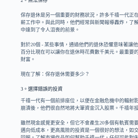
2。無法保存
保存退休是另一個重要的財務狀況，許多千禧一代正
薪工作中。與此同時，他們經常與新聞報導轟炸，了
中達到了令人沮喪的前景。
對於20個 - 某些事情，通過他們的退休恐懼意味著
百分比現在可以讓你在退休時花費數千美元。最重要
財富。
現在了解：保存退休需要多少？
3。選擇錯誤的投資
千禧一代有一個前排座位，以便在金融危機中的輻射
崩潰後，他們很自然地將大筆資金沉入股票。千禧年
雖然現金感覺更安全，但它不會產生20多個有軌賓需
邁向低成本，更高風險的投資是一個很好的想法，如
回報。了解市場作品如何幫助千禧一代，任何可能對