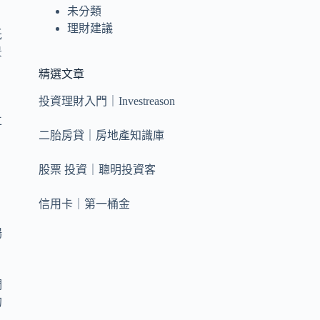
未分類
理財建議
低
景
精選文章
投資理財入門｜Investreason
立
二胎房貸｜房地產知識庫
股票 投資｜聰明投資客
信用卡｜第一桶金
場
們
的