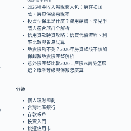
00940全解析
2026租金收入報稅懶人包：房客扣18
萬、房東保優惠稅率
投資型保單是什麼？費用結構、常見爭
議與適合族群全解析
信用貸款轉貸攻略：信貸代償流程、利
率比較與省息試算
地震險夠不夠？2026年房貸族該不該加
保超額地震險完整解析
意外險完整比較2026：產險vs壽險怎麼
一
選？職業等級與保額怎麼算
分類
個人理財規劃
台灣地區銀行
須
存款帳戶
投資入門
挑選信用卡