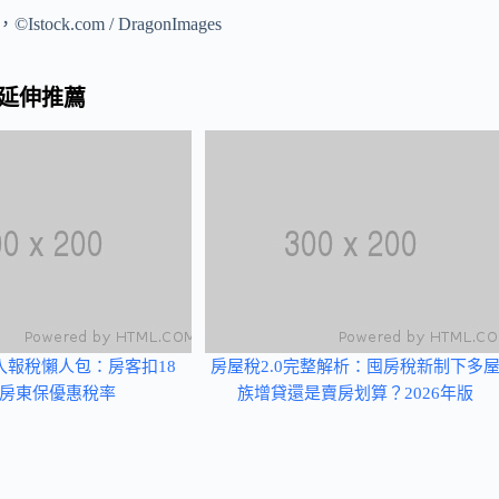
©Istock.com / DragonImages
延伸推薦
收入報稅懶人包：房客扣18
房屋稅2.0完整解析：囤房稅新制下多
房東保優惠稅率
族增貸還是賣房划算？2026年版