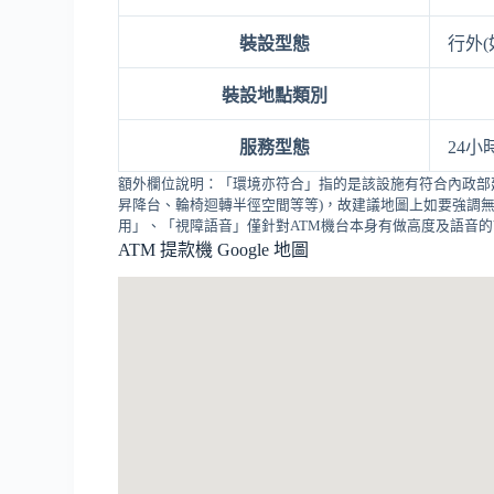
裝設型態
行外(
裝設地點類別
服務型態
24小
額外欄位說明：「環境亦符合」指的是該設施有符合內政部
昇降台、輪椅迴轉半徑空間等等)，故建議地圖上如要強調無
用」、「視障語音」僅針對ATM機台本身有做高度及語音
ATM 提款機 Google 地圖