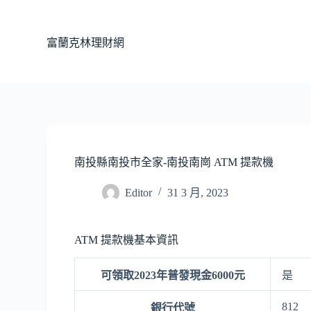
跳
至
富蘭克林理財網
主
要
內
容
南投縣南投市全家-南投南崗 ATM 提款機
Editor
31 3 月, 2023
ATM 提款機基本資訊
可領取2023年普發現金6000元
是
812
銀行代號