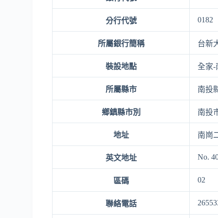
0182
分行代號
所屬銀行簡稱
台新
裝設地點
全家
所屬縣市
南投
鄉鎮縣市別
南投
地址
南崗二
No. 40
英文地址
02
區碼
26553
聯絡電話