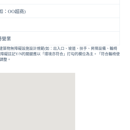
如：OO超商)
時營業
建築物無障礙設施設計規範(如：出入口、坡道、扶手、昇降設備、輪椅
障礙註記Y/N的關鍵應以「環境亦符合」打勾的欄位為主。「符合輪椅使
的調整。