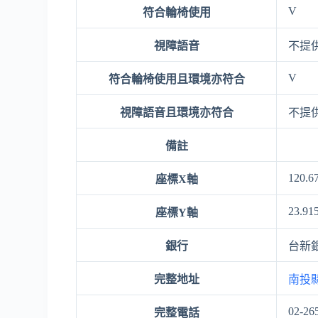
V
符合輪椅使用
視障語音
不提
V
符合輪椅使用且環境亦符合
視障語音且環境亦符合
不提
備註
120.6
座標X軸
23.91
座標Y軸
銀行
台新
完整地址
南投
02-26
完整電話