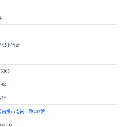
供
供也不符合
76385
5965
銀行
縣南投市南崗二路403號
553355