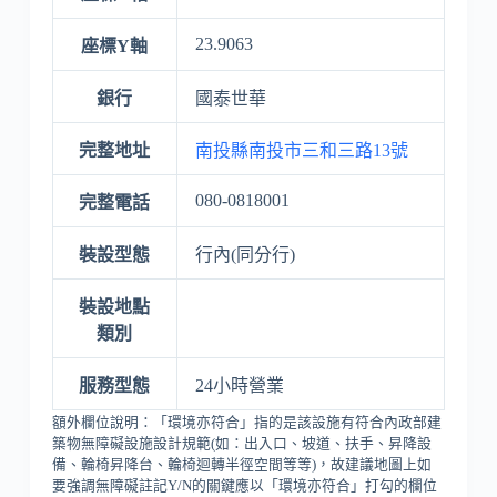
23.9063
座標Y軸
銀行
國泰世華
完整地址
南投縣南投市三和三路13號
080-0818001
完整電話
裝設型態
行內(同分行)
裝設地點
類別
服務型態
24小時營業
額外欄位說明：「環境亦符合」指的是該設施有符合內政部建
築物無障礙設施設計規範(如：出入口、坡道、扶手、昇降設
備、輪椅昇降台、輪椅迴轉半徑空間等等)，故建議地圖上如
要強調無障礙註記Y/N的關鍵應以「環境亦符合」打勾的欄位