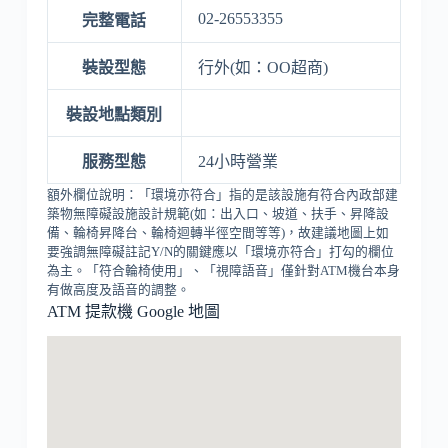
02-26553355
完整電話
裝設型態
行外(如：OO超商)
裝設地點類別
服務型態
24小時營業
額外欄位說明：「環境亦符合」指的是該設施有符合內政部建
築物無障礙設施設計規範(如：出入口、坡道、扶手、昇降設
備、輪椅昇降台、輪椅迴轉半徑空間等等)，故建議地圖上如
要強調無障礙註記Y/N的關鍵應以「環境亦符合」打勾的欄位
為主。「符合輪椅使用」、「視障語音」僅針對ATM機台本身
有做高度及語音的調整。
ATM 提款機 Google 地圖