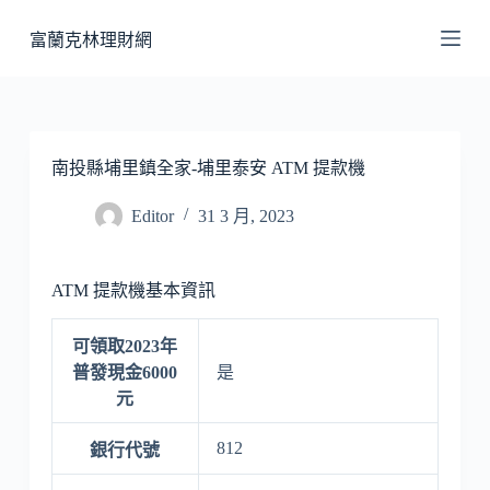
跳
富蘭克林理財網
至
主
要
內
容
南投縣埔里鎮全家-埔里泰安 ATM 提款機
Editor
31 3 月, 2023
ATM 提款機基本資訊
可領取2023年
普發現金6000
是
元
812
銀行代號