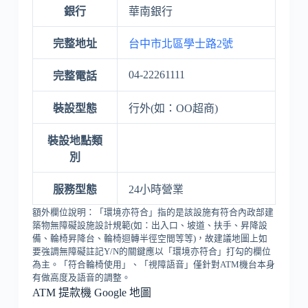
銀行
華南銀行
完整地址
台中市北區學士路2號
04-22261111
完整電話
裝設型態
行外(如：OO超商)
裝設地點類
別
服務型態
24小時營業
額外欄位說明：「環境亦符合」指的是該設施有符合內政部建
築物無障礙設施設計規範(如：出入口、坡道、扶手、昇降設
備、輪椅昇降台、輪椅迴轉半徑空間等等)，故建議地圖上如
要強調無障礙註記Y/N的關鍵應以「環境亦符合」打勾的欄位
為主。「符合輪椅使用」、「視障語音」僅針對ATM機台本身
有做高度及語音的調整。
ATM 提款機 Google 地圖