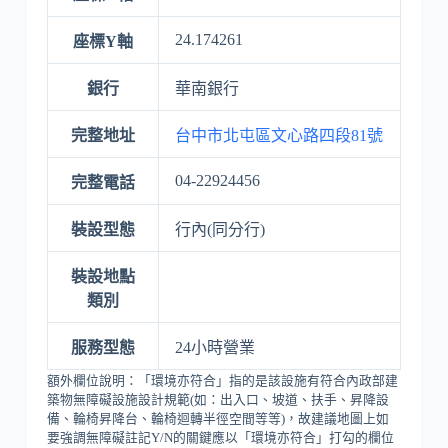
24.174261
座標Y軸
銀行
華南銀行
完整地址
台中市北屯區文心路四段81號
04-22924456
完整電話
裝設型態
行內(同分行)
裝設地點
類別
服務型態
24小時營業
額外欄位說明：「環境亦符合」指的是該設施有符合內政部建
築物無障礙設施設計規範(如：出入口、坡道、扶手、昇降設
備、輪椅昇降台、輪椅迴轉半徑空間等等)，故建議地圖上如
要強調無障礙註記Y/N的關鍵應以「環境亦符合」打勾的欄位