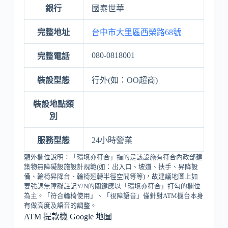
銀行
國泰世華
完整地址
台中市大里區西榮路68號
080-0818001
完整電話
裝設型態
行外(如：OO超商)
裝設地點類
別
服務型態
24小時營業
額外欄位說明：「環境亦符合」指的是該設施有符合內政部建
築物無障礙設施設計規範(如：出入口、坡道、扶手、昇降設
備、輪椅昇降台、輪椅迴轉半徑空間等等)，故建議地圖上如
要強調無障礙註記Y/N的關鍵應以「環境亦符合」打勾的欄位
為主。「符合輪椅使用」、「視障語音」僅針對ATM機台本身
有做高度及語音的調整。
ATM 提款機 Google 地圖