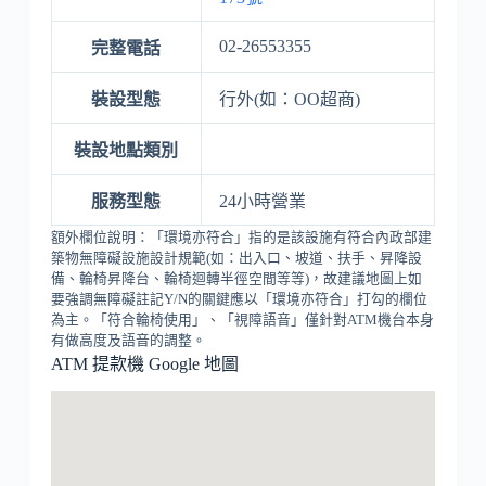
02-26553355
完整電話
裝設型態
行外(如：OO超商)
裝設地點類別
服務型態
24小時營業
額外欄位說明：「環境亦符合」指的是該設施有符合內政部建
築物無障礙設施設計規範(如：出入口、坡道、扶手、昇降設
備、輪椅昇降台、輪椅迴轉半徑空間等等)，故建議地圖上如
要強調無障礙註記Y/N的關鍵應以「環境亦符合」打勾的欄位
為主。「符合輪椅使用」、「視障語音」僅針對ATM機台本身
有做高度及語音的調整。
ATM 提款機 Google 地圖