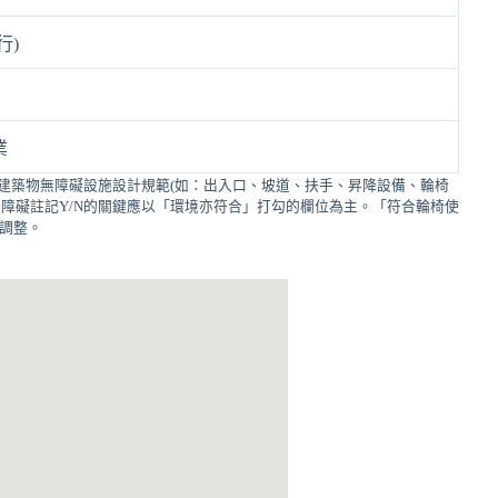
行)
業
建築物無障礙設施設計規範(如：出入口、坡道、扶手、昇降設備、輪椅
障礙註記Y/N的關鍵應以「環境亦符合」打勾的欄位為主。「符合輪椅使
的調整。