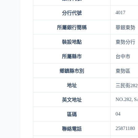
4017
分行代號
所屬銀行簡稱
華銀東勢
裝設地點
東勢分行
所屬縣市
台中市
鄉鎮縣市別
東勢區
地址
三民街28
NO.282, 
英文地址
04
區碼
25871180
聯絡電話