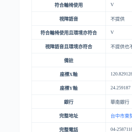
V
符合輪椅使用
視障語音
不提供
V
符合輪椅使用且環境亦符合
視障語音且環境亦符合
不提供也
備註
120.82912
座標X軸
24.259187
座標Y軸
銀行
華南銀行
完整地址
台中市東勢
04-258711
完整電話