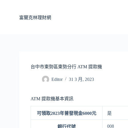
跳
至
富蘭克林理財網
主
要
內
容
台中市東勢區東勢分行 ATM 提款機
Editor
31 3 月, 2023
ATM 提款機基本資訊
可領取2023年普發現金6000元
是
008
銀行代號