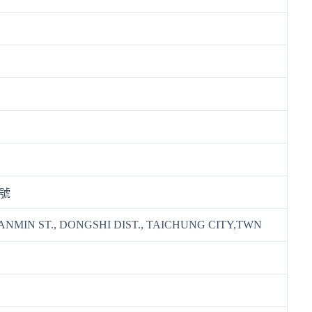
2號
SANMIN ST., DONGSHI DIST., TAICHUNG CITY,TWN