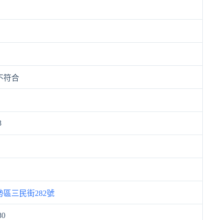
不符合
8
區三民街282號
80