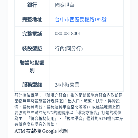
銀行
國泰世華
完整地址
台中市西區民權路185號
080-0818001
完整電話
裝設型態
行內(同分行)
裝設地點類
別
服務型態
24小時營業
額外欄位說明：「環境亦符合」指的是該設施有符合內政部建
築物無障礙設施設計規範(如：出入口、坡道、扶手、昇降設
備、輪椅昇降台、輪椅迴轉半徑空間等等)，故建議地圖上如
要強調無障礙註記Y/N的關鍵應以「環境亦符合」打勾的欄位
為主。「符合輪椅使用」、「視障語音」僅針對ATM機台本身
有做高度及語音的調整。
ATM 提款機 Google 地圖