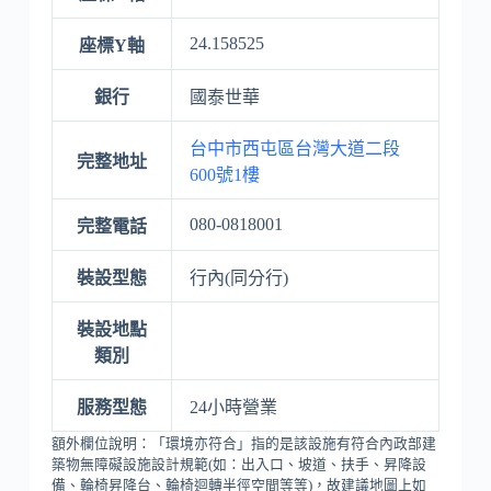
24.158525
座標Y軸
銀行
國泰世華
台中市西屯區台灣大道二段
完整地址
600號1樓
080-0818001
完整電話
裝設型態
行內(同分行)
裝設地點
類別
服務型態
24小時營業
額外欄位說明：「環境亦符合」指的是該設施有符合內政部建
築物無障礙設施設計規範(如：出入口、坡道、扶手、昇降設
備、輪椅昇降台、輪椅迴轉半徑空間等等)，故建議地圖上如