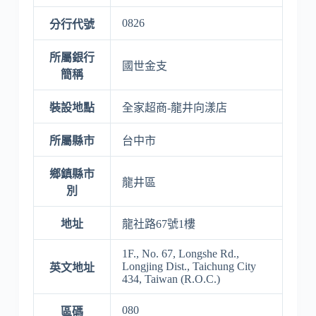
0826
分行代號
所屬銀行
國世金支
簡稱
裝設地點
全家超商-龍井向漾店
所屬縣市
台中市
鄉鎮縣市
龍井區
別
地址
龍社路67號1樓
1F., No. 67, Longshe Rd.,
Longjing Dist., Taichung City
英文地址
434, Taiwan (R.O.C.)
080
區碼