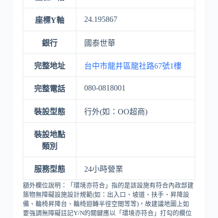
24.195867
座標Y軸
銀行
國泰世華
完整地址
台中市龍井區龍社路67號1樓
080-0818001
完整電話
裝設型態
行外(如：OO超商)
裝設地點
類別
服務型態
24小時營業
額外欄位說明：「環境亦符合」指的是該設施有符合內政部建
築物無障礙設施設計規範(如：出入口、坡道、扶手、昇降設
備、輪椅昇降台、輪椅迴轉半徑空間等等)，故建議地圖上如
要強調無障礙註記Y/N的關鍵應以「環境亦符合」打勾的欄位