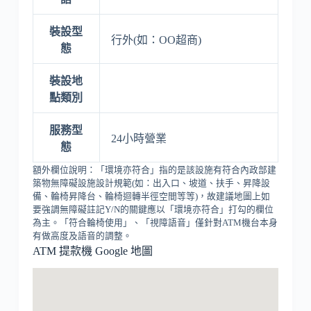
裝設型
行外(如：OO超商)
態
裝設地
點類別
服務型
24小時營業
態
額外欄位說明：「環境亦符合」指的是該設施有符合內政部建
築物無障礙設施設計規範(如：出入口、坡道、扶手、昇降設
備、輪椅昇降台、輪椅迴轉半徑空間等等)，故建議地圖上如
要強調無障礙註記Y/N的關鍵應以「環境亦符合」打勾的欄位
為主。「符合輪椅使用」、「視障語音」僅針對ATM機台本身
有做高度及語音的調整。
ATM 提款機 Google 地圖