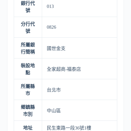
銀行代
013
號
分行代
0826
號
所屬銀
國世金支
行簡稱
裝設地
全家超商-福泰店
點
所屬縣
台北市
市
鄉鎮縣
中山區
市別
地址
民生東路一段36號1樓