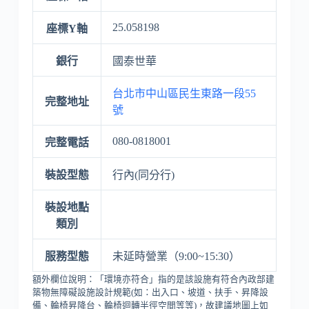
25.058198
座標Y軸
銀行
國泰世華
台北市中山區民生東路一段55
完整地址
號
080-0818001
完整電話
裝設型態
行內(同分行)
裝設地點
類別
服務型態
未延時營業（9:00~15:30）
額外欄位說明：「環境亦符合」指的是該設施有符合內政部建
築物無障礙設施設計規範(如：出入口、坡道、扶手、昇降設
備、輪椅昇降台、輪椅迴轉半徑空間等等)，故建議地圖上如