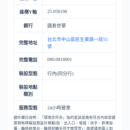
25.058198
座標Y軸
銀行
國泰世華
台北市中山區民生東路一段55
完整地址
號
080-0818001
完整電話
裝設型態
行內(同分行)
裝設地點
類別
服務型態
24小時營業
額外欄位說明：「環境亦符合」指的是該設施有符合內政部建
築物無障礙設施設計規範(如：出入口、坡道、扶手、昇降設
備、輪椅昇降台、輪椅迴轉半徑空間等等)，故建議地圖上如