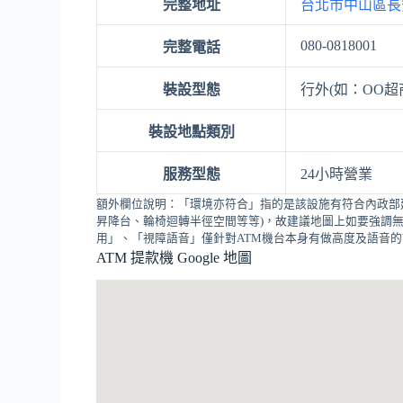
完整地址
台北市中山區長
080-0818001
完整電話
裝設型態
行外(如：OO超
裝設地點類別
服務型態
24小時營業
額外欄位說明：「環境亦符合」指的是該設施有符合內政部
昇降台、輪椅迴轉半徑空間等等)，故建議地圖上如要強調無
用」、「視障語音」僅針對ATM機台本身有做高度及語音
ATM 提款機 Google 地圖