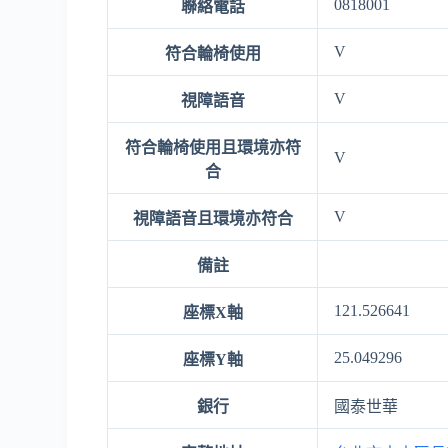
0818001
聯絡電話
V
符合輪椅使用
V
視障語音
符合輪椅使用且環境亦符
V
合
V
視障語音且環境亦符合
備註
121.526641
座標X軸
25.049296
座標Y軸
銀行
國泰世華