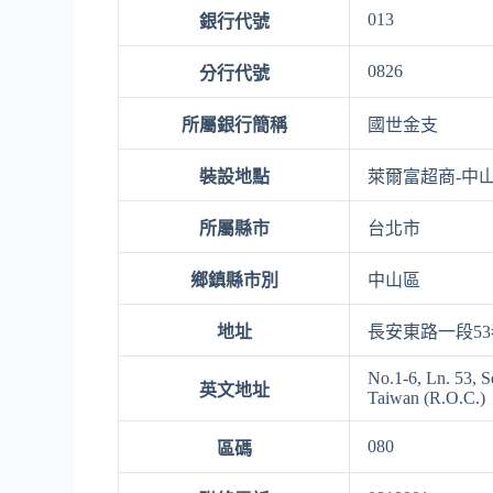
013
銀行代號
0826
分行代號
所屬銀行簡稱
國世金支
裝設地點
萊爾富超商-中
所屬縣市
台北市
鄉鎮縣市別
中山區
地址
長安東路一段53
No.1-6, Ln. 53, S
英文地址
Taiwan (R.O.C.)
080
區碼