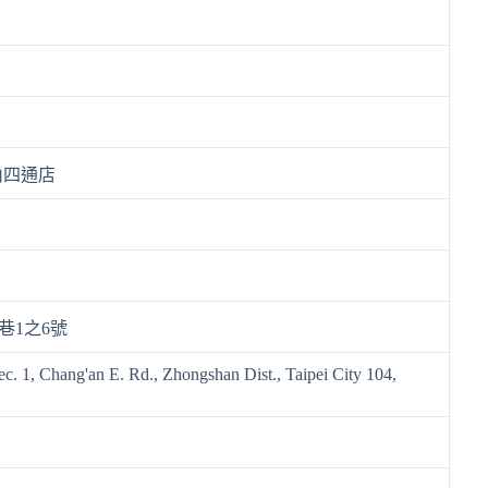
山四通店
巷1之6號
ec. 1, Chang'an E. Rd., Zhongshan Dist., Taipei City 104,