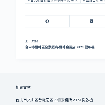
#
台北市國泰世華24小時營業 ATM
#
國泰世華 AT
上一
ATM
台中市霧峰區全家超商-霧峰金德店 ATM 提款機
相關文章
台北市文山區台電南區木柵服務所 ATM 提款機