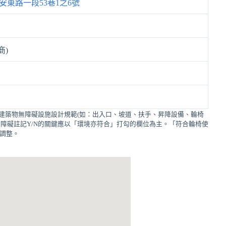
安東路一段53巷1之6號
商)
建築物無障礙設施設計規範(如：出入口、坡道、扶手、昇降設備、輪椅
障礙註記Y/N的關鍵應以「環境亦符合」打勾的欄位為主。「符合輪椅使
的調整。