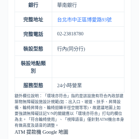
銀行
華南銀行
完整地址
台北市中正區博愛路93號
02-23818780
完整電話
裝設型態
行內(同分行)
裝設地點類
別
服務型態
24小時營業
額外欄位說明：「環境亦符合」指的是該設施有符合內政部建
築物無障礙設施設計規範(如：出入口、坡道、扶手、昇降設
備、輪椅昇降台、輪椅迴轉半徑空間等等)，故建議地圖上如
要強調無障礙註記Y/N的關鍵應以「環境亦符合」打勾的欄位
為主。「符合輪椅使用」、「視障語音」僅針對ATM機台本身
有做高度及語音的調整。
ATM 提款機 Google 地圖