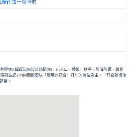
慶南路一段38號
建築物無障礙設施設計規範(如：出入口、坡道、扶手、昇降設備、輪椅
障礙註記Y/N的關鍵應以「環境亦符合」打勾的欄位為主。「符合輪椅使
的調整。