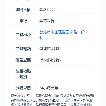
25.044854
座標Y軸
銀行
華南銀行
台北市中正區重慶南路一段38
完整地址
號
02-23713113
完整電話
裝設型態
行內(同分行)
裝設地點
類別
服務型態
24小時營業
額外欄位說明：「環境亦符合」指的是該設施有符合內政部建
築物無障礙設施設計規範(如：出入口、坡道、扶手、昇降設
備、輪椅昇降台、輪椅迴轉半徑空間等等)，故建議地圖上如