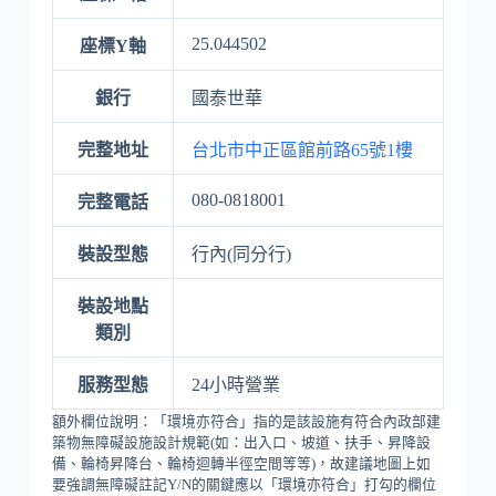
25.044502
座標Y軸
銀行
國泰世華
完整地址
台北市中正區館前路65號1樓
080-0818001
完整電話
裝設型態
行內(同分行)
裝設地點
類別
服務型態
24小時營業
額外欄位說明：「環境亦符合」指的是該設施有符合內政部建
築物無障礙設施設計規範(如：出入口、坡道、扶手、昇降設
備、輪椅昇降台、輪椅迴轉半徑空間等等)，故建議地圖上如
要強調無障礙註記Y/N的關鍵應以「環境亦符合」打勾的欄位