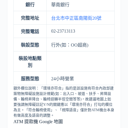
銀行
華南銀行
完整地址
台北市中正區南陽街20號
02-23713113
完整電話
裝設型態
行外(如：OO超商)
裝設地點類
別
服務型態
24小時營業
額外欄位說明：「環境亦符合」指的是該設施有符合內政部建
築物無障礙設施設計規範(如：出入口、坡道、扶手、昇降設
備、輪椅昇降台、輪椅迴轉半徑空間等等)，故建議地圖上如
要強調無障礙註記Y/N的關鍵應以「環境亦符合」打勾的欄位
為主。「符合輪椅使用」、「視障語音」僅針對ATM機台本身
有做高度及語音的調整。
ATM 提款機 Google 地圖