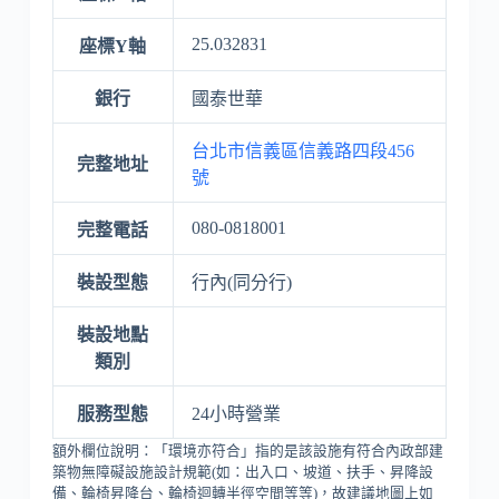
25.032831
座標Y軸
銀行
國泰世華
台北市信義區信義路四段456
完整地址
號
080-0818001
完整電話
裝設型態
行內(同分行)
裝設地點
類別
服務型態
24小時營業
額外欄位說明：「環境亦符合」指的是該設施有符合內政部建
築物無障礙設施設計規範(如：出入口、坡道、扶手、昇降設
備、輪椅昇降台、輪椅迴轉半徑空間等等)，故建議地圖上如