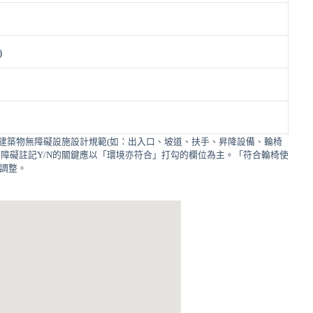
)
建築物無障礙設施設計規範(如：出入口、坡道、扶手、昇降設備、輪椅
障礙註記Y/N的關鍵應以「環境亦符合」打勾的欄位為主。「符合輪椅使
的調整。