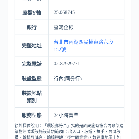
25.068745
座標Y軸
銀行
臺灣企銀
台北市內湖區民權東路六段
完整地址
152號
02-87929771
完整電話
裝設型態
行內(同分行)
裝設地點
類別
服務型態
24小時營業
額外欄位說明：「環境亦符合」指的是該設施有符合內政部建
築物無障礙設施設計規範(如：出入口、坡道、扶手、昇降設
備、輪椅昇降台、輪椅迴轉半徑空間等等)，故建議地圖上如