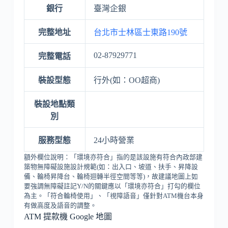
銀行
臺灣企銀
完整地址
台北市士林區士東路190號
02-87929771
完整電話
裝設型態
行外(如：OO超商)
裝設地點類
別
服務型態
24小時營業
額外欄位說明：「環境亦符合」指的是該設施有符合內政部建
築物無障礙設施設計規範(如：出入口、坡道、扶手、昇降設
備、輪椅昇降台、輪椅迴轉半徑空間等等)，故建議地圖上如
要強調無障礙註記Y/N的關鍵應以「環境亦符合」打勾的欄位
為主。「符合輪椅使用」、「視障語音」僅針對ATM機台本身
有做高度及語音的調整。
ATM 提款機 Google 地圖