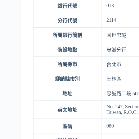
013
銀行代號
2114
分行代號
所屬銀行簡稱
國世忠誠
裝設地點
忠誠分行
所屬縣市
台北市
鄉鎮縣市別
士林區
地址
忠誠路二段24
No. 247, Section
英文地址
Taiwan, R.O.C.
080
區碼