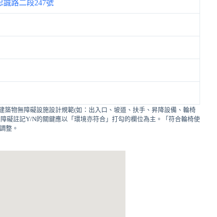
誠路二段247號
建築物無障礙設施設計規範(如：出入口、坡道、扶手、昇降設備、輪椅
障礙註記Y/N的關鍵應以「環境亦符合」打勾的欄位為主。「符合輪椅使
的調整。