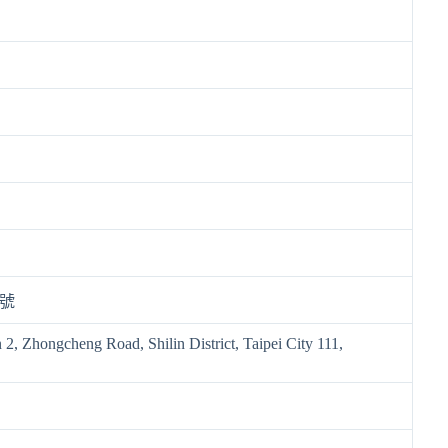
7號
 2, Zhongcheng Road, Shilin District, Taipei City 111,