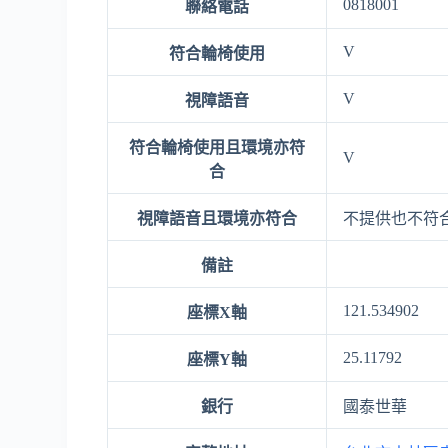
0818001
聯絡電話
V
符合輪椅使用
V
視障語音
符合輪椅使用且環境亦符
V
合
視障語音且環境亦符合
不提供也不符
備註
121.534902
座標X軸
25.11792
座標Y軸
銀行
國泰世華