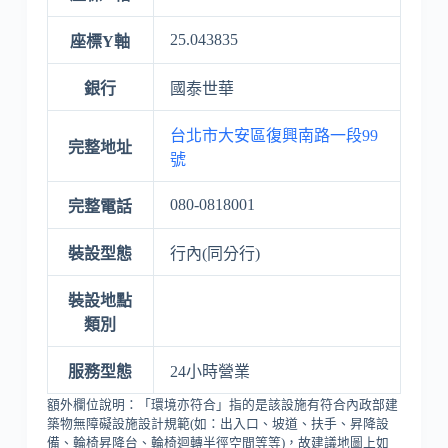
25.043835
座標Y軸
銀行
國泰世華
台北市大安區復興南路一段99
完整地址
號
080-0818001
完整電話
裝設型態
行內(同分行)
裝設地點
類別
服務型態
24小時營業
額外欄位說明：「環境亦符合」指的是該設施有符合內政部建
築物無障礙設施設計規範(如：出入口、坡道、扶手、昇降設
備、輪椅昇降台、輪椅迴轉半徑空間等等)，故建議地圖上如