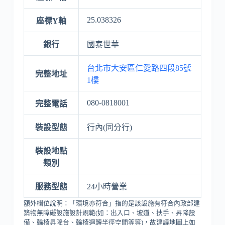
25.038326
座標Y軸
銀行
國泰世華
台北市大安區仁愛路四段85號
完整地址
1樓
080-0818001
完整電話
裝設型態
行內(同分行)
裝設地點
類別
服務型態
24小時營業
額外欄位說明：「環境亦符合」指的是該設施有符合內政部建
築物無障礙設施設計規範(如：出入口、坡道、扶手、昇降設
備、輪椅昇降台、輪椅迴轉半徑空間等等)，故建議地圖上如