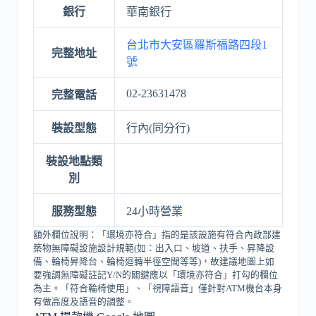
銀行
華南銀行
台北市大安區羅斯福路四段1
完整地址
號
02-23631478
完整電話
裝設型態
行內(同分行)
裝設地點類
別
服務型態
24小時營業
額外欄位說明：「環境亦符合」指的是該設施有符合內政部建
築物無障礙設施設計規範(如：出入口、坡道、扶手、昇降設
備、輪椅昇降台、輪椅迴轉半徑空間等等)，故建議地圖上如
要強調無障礙註記Y/N的關鍵應以「環境亦符合」打勾的欄位
為主。「符合輪椅使用」、「視障語音」僅針對ATM機台本身
有做高度及語音的調整。