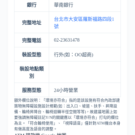
銀行
華南銀行
台北市大安區羅斯福路四段1
完整地址
號
02-23631478
完整電話
裝設型態
行外(如：OO超商)
裝設地點類
別
服務型態
24小時營業
額外欄位說明：「環境亦符合」指的是該設施有符合內政部建
築物無障礙設施設計規範(如：出入口、坡道、扶手、昇降設
備、輪椅昇降台、輪椅迴轉半徑空間等等)，故建議地圖上如
要強調無障礙註記Y/N的關鍵應以「環境亦符合」打勾的欄位
為主。「符合輪椅使用」、「視障語音」僅針對ATM機台本身
有做高度及語音的調整。