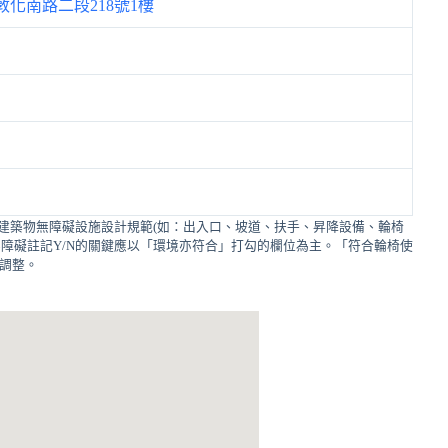
化南路二段218號1樓
建築物無障礙設施設計規範(如：出入口、坡道、扶手、昇降設備、輪椅
障礙註記Y/N的關鍵應以「環境亦符合」打勾的欄位為主。「符合輪椅使
的調整。