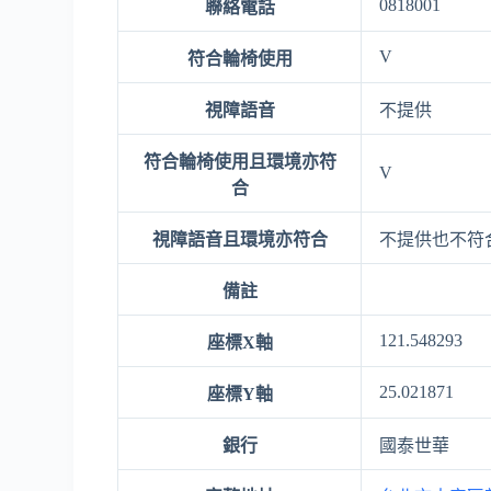
0818001
聯絡電話
V
符合輪椅使用
視障語音
不提供
符合輪椅使用且環境亦符
V
合
視障語音且環境亦符合
不提供也不符
備註
121.548293
座標X軸
25.021871
座標Y軸
銀行
國泰世華