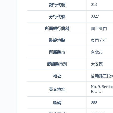
013
銀行代號
0327
分行代號
所屬銀行簡稱
國世東門
裝設地點
東門分行
所屬縣市
台北市
鄉鎮縣市別
大安區
地址
信義路三段
No. 9, Sectio
英文地址
R.O.C.
080
區碼