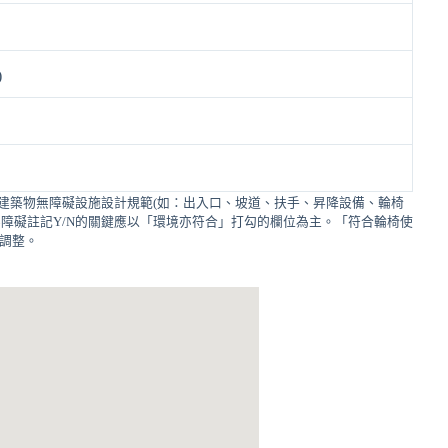
)
建築物無障礙設施設計規範(如：出入口、坡道、扶手、昇降設備、輪椅
障礙註記Y/N的關鍵應以「環境亦符合」打勾的欄位為主。「符合輪椅使
的調整。