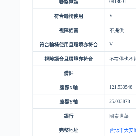
0818001
聯絡電話
V
符合輪椅使用
視障語音
不提供
V
符合輪椅使用且環境亦符合
視障語音且環境亦符合
不提供也不
備註
121.533548
座標X軸
25.033878
座標Y軸
銀行
國泰世華
完整地址
台北市大安