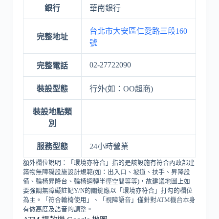
銀行
華南銀行
台北市大安區仁愛路三段160
完整地址
號
02-27722090
完整電話
裝設型態
行外(如：OO超商)
裝設地點類
別
服務型態
24小時營業
額外欄位說明：「環境亦符合」指的是該設施有符合內政部建
築物無障礙設施設計規範(如：出入口、坡道、扶手、昇降設
備、輪椅昇降台、輪椅迴轉半徑空間等等)，故建議地圖上如
要強調無障礙註記Y/N的關鍵應以「環境亦符合」打勾的欄位
為主。「符合輪椅使用」、「視障語音」僅針對ATM機台本身
有做高度及語音的調整。