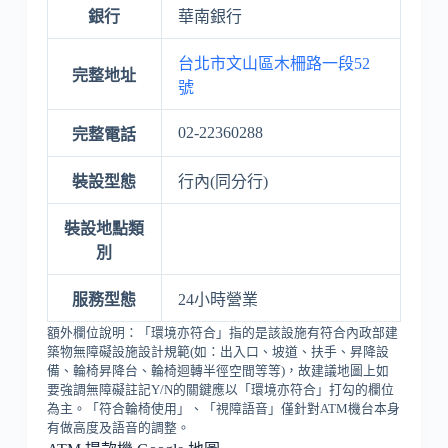
銀行
華南銀行
台北市文山區木柵路一段52
完整地址
號
02-22360288
完整電話
裝設型態
行內(同分行)
裝設地點類
別
服務型態
24小時營業
額外欄位說明：「環境亦符合」指的是該設施有符合內政部建
築物無障礙設施設計規範(如：出入口、坡道、扶手、昇降設
備、輪椅昇降台、輪椅迴轉半徑空間等等)，故建議地圖上如
要強調無障礙註記Y/N的關鍵應以「環境亦符合」打勾的欄位
為主。「符合輪椅使用」、「視障語音」僅針對ATM機台本身
有做高度及語音的調整。