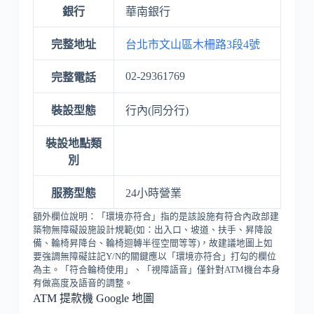
銀行
華南銀行
完整地址
台北市文山區木柵路3段4號
02-29361769
完整電話
裝設型態
行內(同分行)
裝設地點類
別
服務型態
24小時營業
額外欄位說明：「環境亦符合」指的是該設施有符合內政部建
築物無障礙設施設計規範(如：出入口、坡道、扶手、昇降設
備、輪椅昇降台、輪椅迴轉半徑空間等等)，故建議地圖上如
要強調無障礙註記Y/N的關鍵應以「環境亦符合」打勾的欄位
為主。「符合輪椅使用」、「視障語音」僅針對ATM機台本身
有做高度及語音的調整。
ATM 提款機 Google 地圖